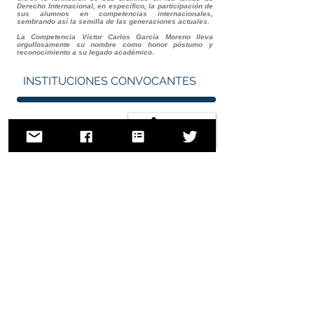
Derecho Internacional, en específico, la participación de
sus alumnos en competencias internacionales,
sembrando así la semilla de las generaciones actuales.
La Competencia Víctor Carlos García Moreno lleva
orgullosamente su nombre como honor póstumo y
reconocimiento a su legado académico.
INSTITUCIONES CONVOCANTES