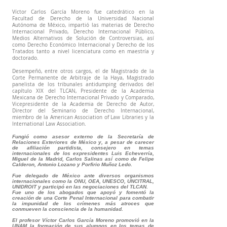
Víctor Carlos García Moreno fue catedrático en la
Facultad de Derecho de la Universidad Nacional
Autónoma de México, impartió las materias de Derecho
Internacional Privado, Derecho Internacional Público,
Medios Alternativos de Solución de Controversias, así
como Derecho Económico Internacional y Derecho de los
Tratados tanto a nivel licenciatura como en maestría y
doctorado.
Desempeñó, entre otros cargos, el de Magistrado de la
Corte Permanente de Arbitraje de la Haya, Magistrado
panelista de los tribunales antidumping derivados del
capítulo XIX del TLCAN, Presidente de la Academia
Mexicana de Derecho Internacional Privado y Comparado,
Vicepresidente de la Academia de Derecho de Autor,
Director del Seminario de Derecho Internacional,
miembro de la American Association of Law Libraries y la
International Law Association.
Fungió como asesor externo de la Secretaría de
Relaciones Exteriores de México y, a pesar de carecer
de afiliación partidista, consejero en temas
internacionales de los expresidentes Luis Echeverría,
Miguel de la Madrid, Carlos Salinas así como de Felipe
Calderon, Antonio Lozano y Porfirio Muñoz Ledo.
Fue delegado de México ante diversos organismos
internacionales como la ONU, OEA, UNESCO, UNCITRAL,
UNIDROIT y participó en las negociaciones del TLCAN.
Fue uno de los abogados que apoyó y fomentó la
creación de una Corte Penal Internacional para combatir
la impunidad de los crímenes más atroces que
conmueven la consciencia de la humanidad.
El profesor Víctor Carlos García Moreno promovió en la
UNAM la formación de sus alumnos en los temas de