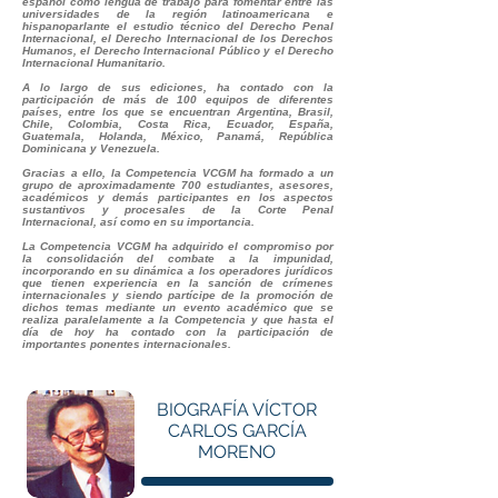
español como lengua de trabajo para fomentar entre las
universidades de la región latinoamericana e
hispanoparlante el estudio técnico del Derecho Penal
Internacional, el Derecho Internacional de los Derechos
Humanos, el Derecho Internacional Público y el Derecho
Internacional Humanitario.
A lo largo de sus ediciones, ha contado con la
participación de más de 100 equipos de diferentes
países, entre los que se encuentran Argentina, Brasil,
Chile, Colombia, Costa Rica, Ecuador, España,
Guatemala, Holanda, México, Panamá, República
Dominicana y Venezuela.
Gracias a ello, la Competencia VCGM ha formado a un
grupo de aproximadamente 700 estudiantes, asesores,
académicos y demás participantes en los aspectos
sustantivos y procesales de la Corte Penal
Internacional, así como en su importancia.
La Competencia VCGM ha adquirido el compromiso por
la consolidación del combate a la impunidad,
incorporando en su dinámica a los operadores jurídicos
que tienen experiencia en la sanción de crímenes
internacionales y siendo partícipe de la promoción de
dichos temas mediante un evento académico que se
realiza paralelamente a la Competencia y que hasta el
día de hoy ha contado con la participación de
importantes ponentes internacionales.
BIOGRAFÍA VÍCTOR
CARLOS GARCÍA
MORENO